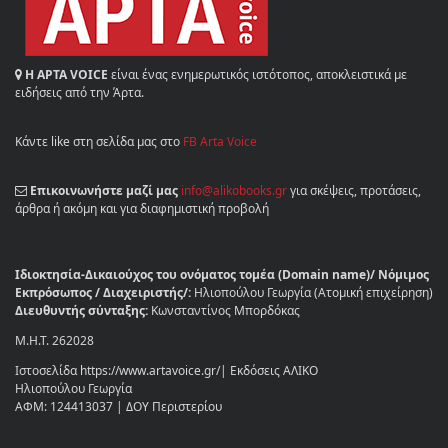
Η ΑΡΤΑ VOICE
είναι ένας ενημερωτικός ιστότοπος, αποκλειστικά με
ειδήσεις από την Άρτα.
Κάντε like στη σελίδα μας στο
FB Arta Voice
Επικοινωνήστε μαζί μας
info@alikobooks.gr
για σκέψεις, προτάσεις,
άρθρα ή ακόμη και για διαφημιστική προβολή
Ιδιοκτησία-Δικαιούχος του ονόματος τομέα (Domain name)/ Νόμιμος
Εκπρόσωπος / Διαχειριστής/:
Ηλιοπούλου Γεωργία (Ατομική επιχείρηση)
Διευθυντής σύνταξης:
Κωνσταντίνος Μπορδόκας
Μ.Η.Τ. 262028
Ιστοσελίδα https://www.artavoice.gr/| Εκδόσεις ΑΛΙΚΟ
Ηλιοπούλου Γεωργία
ΑΦΜ: 124413037 | ΔΟΥ Περιστερίου