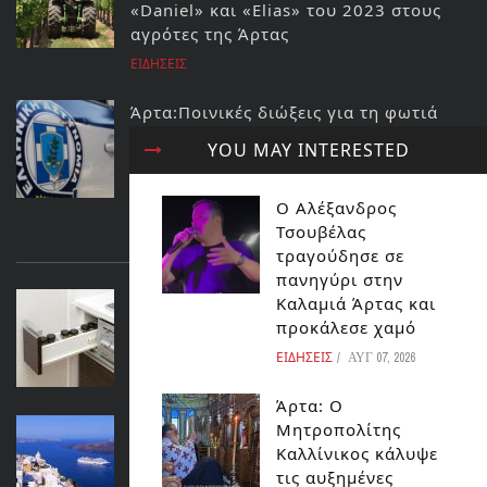
«Daniel» και «Elias» του 2023 στους
αγρότες της Άρτας
ΕΙΔΗΣΕΙΣ
Άρτα:Ποινικές διώξεις για τη φωτιά
στο ΚΥΤ Αράχθου Στον εισαγγελέα ο
YOU MAY INTERESTED
διευθυντής και ο τεχνικός ασφαλείας
του ΔΕΔΔΗΕ
Ο Αλέξανδρος
ΕΙΔΗΣΕΙΣ
Τσουβέλας
ΔΙΑΒΑΣΤΕ ΕΠΙΣΗΣ...
τραγούδησε σε
πανηγύρι στην
ΠΑΡΑΓΟΝΤΕΣ ΠΟΥ ΠΡΕΠΕΙ ΝΑ ΛΑΒΕΤΕ
Καλαμιά Άρτας και
ΥΠΟΨΗ ΟΤΑΝ ΣΧΕΔΙΑΖΕΤΕ ΜΙΑ
προκάλεσε χαμό
ΚΟΥΖΙΝΑ
ΕΙΔΗΣΕΙΣ
ΑΥΓ 07, 2026
ΔΙΆΦΟΡΑ
Άρτα: Ο
ΝΕΑ ΕΡΕΥΝΑ: ΠΟΤΕ ΕΓΙΝΕ Η ΕΚΡΗΞΗ
Μητροπολίτης
ΤΟΥ ΗΦΑΙΣΤΕΙΟΥ ΤΗΣ ΣΑΝΤΟΡΙΝΗΣ;
Καλλίνικος κάλυψε
τις αυξημένες
ΚΟΣΜΟΣ