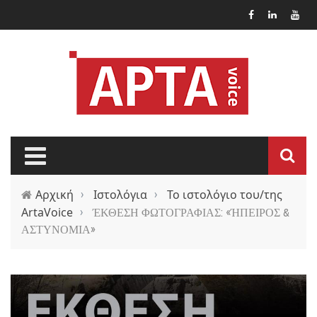
Παράκαμψη προς το κυρίως περιεχόμενο
Αρχική
›
Ιστολόγια
›
Το ιστολόγιο του/της
ArtaVoice
›
ΈΚΘΕΣΗ ΦΩΤΟΓΡΑΦΙΑΣ: «ΉΠΕΙΡΟΣ &
ΑΣΤΥΝΟΜΙΑ»