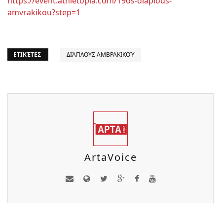
https://event.athletopia.com/19os-diaplous-
amvrakikou?step=1
ΕΤΙΚΈΤΕΣ
ΔΙΆΠΛΟΥΣ ΑΜΒΡΑΚΙΚΟΎ
ArtaVoice