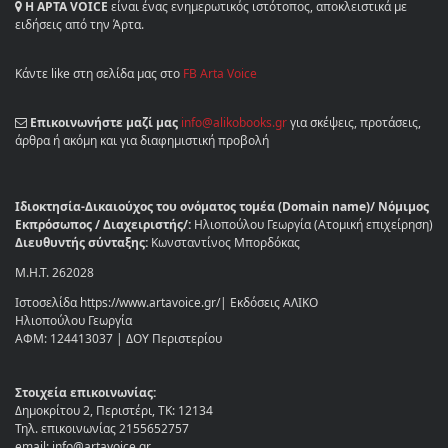
Η ΑΡΤΑ VOICE
είναι ένας ενημερωτικός ιστότοπος, αποκλειστικά με
ειδήσεις από την Άρτα.
Κάντε like στη σελίδα μας στο
FB Arta Voice
Επικοινωνήστε μαζί μας
info@alikobooks.gr
για σκέψεις, προτάσεις,
άρθρα ή ακόμη και για διαφημιστική προβολή
Ιδιοκτησία-Δικαιούχος του ονόματος τομέα (Domain name)/ Νόμιμος
Εκπρόσωπος / Διαχειριστής/:
Ηλιοπούλου Γεωργία (Ατομική επιχείρηση)
Διευθυντής σύνταξης:
Κωνσταντίνος Μπορδόκας
Μ.Η.Τ. 262028
Ιστοσελίδα https://www.artavoice.gr/| Εκδόσεις ΑΛΙΚΟ
Ηλιοπούλου Γεωργία
ΑΦΜ: 124413037 | ΔΟΥ Περιστερίου
Στοιχεία επικοινωνίας:
Δημοκρίτου 2, Περιστέρι, ΤΚ: 12134
Τηλ. επικοινωνίας 2155652757
email: info@artavoice.gr