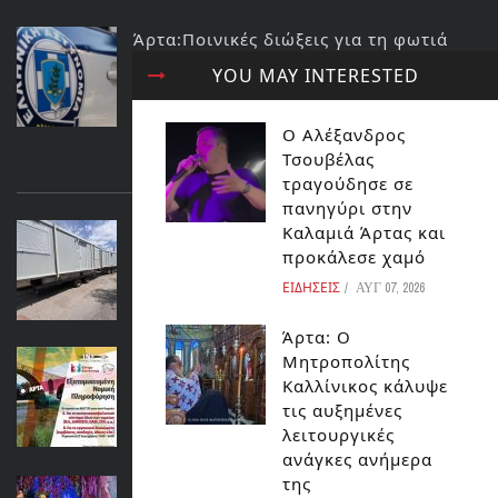
Άρτα:Ποινικές διώξεις για τη φωτιά
στο ΚΥΤ Αράχθου Στον εισαγγελέα ο
YOU MAY INTERESTED
διευθυντής και ο τεχνικός ασφαλείας
του ΔΕΔΔΗΕ
Ο Αλέξανδρος
ΕΙΔΗΣΕΙΣ
Τσουβέλας
ΔΙΑΒΑΣΤΕ ΕΠΙΣΗΣ...
τραγούδησε σε
πανηγύρι στην
Δήμος Ζηρού:Τοποθέτηση οικίσκων
Καλαμιά Άρτας και
προσωρινής στέγασης
προκάλεσε χαμό
ΗΠΕΙΡΟΣ
ΕΙΔΗΣΕΙΣ
ΑΥΓ 07, 2026
Άρτα: Ο
ΑΡΤΑ:Δωρεάν υπηρεσίες προς
Μητροπολίτης
εργαζομένους και ανέργους για θέματα
Καλλίνικος κάλυψε
εργασιακά – ασφαλιστικά
τις αυξημένες
λειτουργικές
ΚΟΣΜΟΣ
ανάγκες ανήμερα
της
ΑΡΤΑ:Ο ΠΑΠΟΥΤΣΩΜΕΝΟΣ ΓΑΤΟΣ