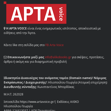
Η ΑΡΤΑ VOICE
είναι ένας ενημερωτικός ιστότοπος, αποκλειστικά με
ειδήσεις από την Άρτα.
Κάντε like στη σελίδα μας στο
FB Arta Voice
Επικοινωνήστε μαζί μας
info@alikobooks.gr
για σκέψεις, προτάσεις,
άρθρα ή ακόμη και για διαφημιστική προβολή
Ιδιοκτησία-Δικαιούχος του ονόματος τομέα (Domain name)/ Νόμιμος
Εκπρόσωπος / Διαχειριστής/:
Ηλιοπούλου Γεωργία (Ατομική επιχείρηση)
Διευθυντής σύνταξης:
Κωνσταντίνος Μπορδόκας
Μ.Η.Τ. 262028
Ιστοσελίδα https://www.artavoice.gr/| Εκδόσεις ΑΛΙΚΟ
Ηλιοπούλου Γεωργία
ΑΦΜ: 124413037 | ΔΟΥ Περιστερίου