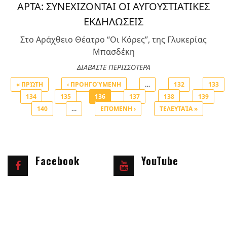
ΑΡΤΑ: ΣΥΝΕΧΙΖΟΝΤΑΙ ΟΙ ΑΥΓΟΥΣΤΙΑΤΙΚΕΣ
ΕΚΔΗΛΩΣΕΙΣ
Στο Αράχθειο Θέατρο “Οι Κόρες”, της Γλυκερίας
Μπασδέκη
ΔΙΑΒΑΣΤΕ ΠΕΡΙΣΣΟΤΕΡΑ
« ΠΡΏΤΗ
‹ ΠΡΟΗΓΟΎΜΕΝΗ
…
132
133
134
135
136
137
138
139
Σελίδες
140
…
ΕΠΌΜΕΝΗ ›
ΤΕΛΕΥΤΑΊΑ »
Facebook
YouTube