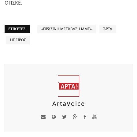
OΠΣΚΕ.
ΕΤΙΚΈΤΕΣ
«ΠΡΆΣΙΝΗ ΜΕΤΆΒΑΣΗ ΜΜΕ»
ΆΡΤΑ
ΉΠΕΙΡΟΣ
ArtaVoice