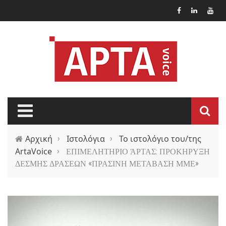
Παράκαμψη προς το κυρίως περιεχόμενο
Αρχική
›
Ιστολόγια
›
Το ιστολόγιο του/της
ArtaVoice
›
ΕΠΙΜΕΛΗΤΗΡΙΟ ΆΡΤΑΣ: ΠΡΟΚΗΡΥΞΗ
ΔΕΣΜΗΣ ΔΡΑΣΕΩΝ «ΠΡΑΣΙΝΗ ΜΕΤΑΒΑΣΗ ΜΜΕ»