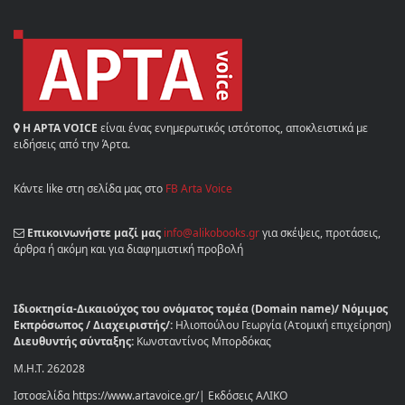
Η ΑΡΤΑ VOICE
είναι ένας ενημερωτικός ιστότοπος, αποκλειστικά με
ειδήσεις από την Άρτα.
Κάντε like στη σελίδα μας στο
FB Arta Voice
Επικοινωνήστε μαζί μας
info@alikobooks.gr
για σκέψεις, προτάσεις,
άρθρα ή ακόμη και για διαφημιστική προβολή
Ιδιοκτησία-Δικαιούχος του ονόματος τομέα (Domain name)/ Νόμιμος
Εκπρόσωπος / Διαχειριστής/:
Ηλιοπούλου Γεωργία (Ατομική επιχείρηση)
Διευθυντής σύνταξης:
Κωνσταντίνος Μπορδόκας
Μ.Η.Τ. 262028
Ιστοσελίδα https://www.artavoice.gr/| Εκδόσεις ΑΛΙΚΟ