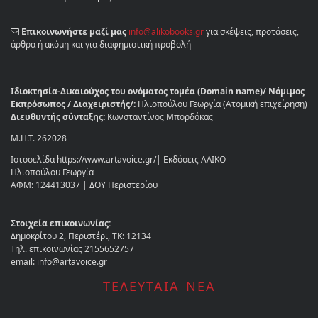
Επικοινωνήστε μαζί μας
info@alikobooks.gr
για σκέψεις, προτάσεις,
άρθρα ή ακόμη και για διαφημιστική προβολή
Ιδιοκτησία-Δικαιούχος του ονόματος τομέα (Domain name)/ Νόμιμος
Εκπρόσωπος / Διαχειριστής/:
Ηλιοπούλου Γεωργία (Ατομική επιχείρηση)
Διευθυντής σύνταξης:
Κωνσταντίνος Μπορδόκας
Μ.Η.Τ. 262028
Ιστοσελίδα https://www.artavoice.gr/| Εκδόσεις ΑΛΙΚΟ
Ηλιοπούλου Γεωργία
ΑΦΜ: 124413037 | ΔΟΥ Περιστερίου
Στοιχεία επικοινωνίας:
Δημοκρίτου 2, Περιστέρι, ΤΚ: 12134
Τηλ. επικοινωνίας 2155652757
email: info@artavoice.gr
ΤΕΛΕΥΤΑΙΑ ΝΕΑ