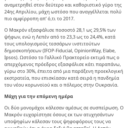
αναμετρηθεί στον δεύτερο και καθοριστικό γύρο της
24ης Απριλίου, μάχη ωστόσο που αναγγέλλεται πολύ
πιο αμφίρροπη απ’ ό,τι το 2017.
Ο Μακρόν εξασφάλισε ποσοστό 28,1 ως 29,5% των
ψήφων, ενώ η Λεπέν από το 23,3 ως το 24,4%, κατά
τους υπολογισμούς τεσσάρων ινστιτούτων
δημοσκοπήσεων (IFOP-Fiducial, OpinionWay, Elabe,
Ipsos). Ωστόσο το Γαλλικό Πρακτορείο εκτιμά πως ο
απερχόμενος πρόεδρος εξασφάλισε κάτι παραπάνω,
γύρω στο 30%, έπειτα από μια παράξενη προεκλογική
εκστρατεία, που επισκίασαν κατά σειρά η πανδημία
του νέου κορωνοϊού και ο πόλεμος στην Ουκρανία.
Μάχη για την επόμενη ημέρα
Οι δύο μονομάχοι κάλεσαν αμέσως σε συσπείρωση. Ο
Μακρόν ευχαρίστησε όσους εκ των ατυχησάντων
υποψηφίων κάλεσαν τους ψηφοφόρους τους να