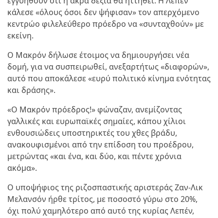
εγγυηθούν ότι η άκρα δεξιά θα ηττηθεί. Η Λεπέν
κάλεσε «όλους όσοι δεν ψήφισαν» τον απερχόμενο
κεντρώο φιλελεύθερο πρόεδρο να «συνταχθούν» με
εκείνη.
Ο Μακρόν δήλωσε έτοιμος να δημιουργήσει νέα
δομή, για να συσπειρωθεί, ανεξαρτήτως «διαφορών»,
αυτό που αποκάλεσε «ευρύ πολιτικό κίνημα ενότητας
και δράσης».
«Ο Μακρόν πρόεδρος!» φώναζαν, ανεμίζοντας
γαλλικές και ευρωπαϊκές σημαίες, κάπου χίλιοι
ενθουσιώδεις υποστηρικτές του χθες βράδυ,
ανακουφισμένοι από την επίδοση του προέδρου,
μετρώντας «και ένα, και δύο, και πέντε χρόνια
ακόμα».
Ο υποψήφιος της ριζοσπαστικής αριστεράς Ζαν-Λικ
Μελανσόν ήρθε τρίτος, με ποσοστό γύρω στο 20%,
όχι πολύ χαμηλότερο από αυτό της κυρίας Λεπέν,