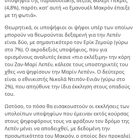
υποψήφια της παραδοσιακής δεξιάς Βαλερί Πεκρές
(4,8%), παρότι κατ’ αυτή «ο Εμανουέλ Μακρόν έπαιξε
με τη φωτιά».
Θεωρητικά, οι υποψήφιοι οι ψήφοι υπέρ των οποίων
μπορούν να θεωρούνται δεξαμενή για την Λεπέν
είναι δύο, με σημαντικότερο τον Ερίκ Ζεμούρ (γύρω
στο 7%). Ο ακροδεξιός υποψήφιος, που για
ορισμένους αναλυτές έκανε «πιο εκλέξιμη» την κόρη
του Ζαν-Μαρί Λεπέν, κάλεσε τους υποστηρικτές του
χθες «να ψηφίσουν την Μαρίν Λεπέν». Ο δεύτερος
είναι ο εθνικιστής Νικολά Ντιπόν-Ενιάν (γύρω στο
2%), που απηύθυνε την ίδια έκκληση στους οπαδούς
του.
Ωστόσο, το πόσο θα εισακουστούν οι εκκλήσεις των
υπολοίπων υποψηφίων που έμειναν εκτός κούρσας
στους ψηφοφόρους τους να φράξουν τον δρόμο της
Λεπέν μένει να αποδειχθεί, με δεδομένη την
προσωπικότητα του Μακρόν, ο οποίος δεν προκαλεί