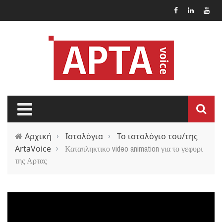
Παράκαμψη προς το κυρίως περιεχόμενο
Αρχική
›
Ιστολόγια
›
Το ιστολόγιο του/της
ArtaVoice
›
Καταπληκτικο video animation για το γεφυρι
της Αρτας