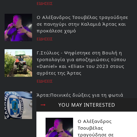
ΕΙΔΗΣΕΙΣ
Ο Αλέξανδρος Τσουβέλας τραγούδησε
σε πανηγύρι στην Καλαμιά Άρτας και
προκάλεσε χαμό
ΕΙΔΗΣΕΙΣ
Γ.Στύλιος - Ψηφίστηκε στη Βουλή η
τροπολογία για αποζημιώσεις τύπου
«Daniel» και «Elias» του 2023 στους
αγρότες της Άρτας
ΕΙΔΗΣΕΙΣ
Άρτα:Ποινικές διώξεις για τη φωτιά
στο ΚΥΤ Αράχθου Στον εισαγγελέα ο
YOU MAY INTERESTED
διευθυντής και ο τεχνικός ασφαλείας
του ΔΕΔΔΗΕ
Ο Αλέξανδρος
ΕΙΔΗΣΕΙΣ
Τσουβέλας
ΔΙΑΒΑΣΤΕ ΕΠΙΣΗΣ...
τραγούδησε σε