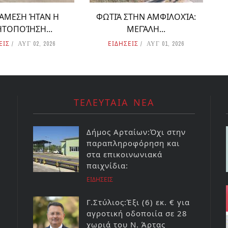
 ΆΜΕΣΗ ΉΤΑΝ Η
ΦΩΤΙΆ ΣΤΗΝ ΑΜΦΙΛΟΧΊΑ:
ΗΤΟΠΟΊΗΣΗ...
ΜΕΓΆΛΗ...
ΕΙΣ
ΕΙΔΗΣΕΙΣ
ΑΥΓ 02, 2026
ΑΥΓ 01, 2026
ΤΕΛΕΥΤΑΙΑ ΝΕΑ
Δήμος Αρταίων:Όχι στην
παραπληροφόρηση και
στα επικοινωνιακά
παιχνίδια:
ΕΙΔΗΣΕΙΣ
Γ.Στύλιος:Έξι (6) εκ. € για
αγροτική οδοποιία σε 28
χωριά του Ν. Άρτας