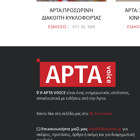
ΆΡΤΑ:ΠΡΟΣΩΡΙΝΉ
ΆΡΤΑ:
ΔΙΑΚΟΠΉ ΚΥΚΛΟΦΟΡΊΑΣ
ΚΙΝ
ΕΙΔΗΣΕΙΣ
ΕΙΔΗΣ
ΑΥΓ 03, 2026
Η ΑΡΤΑ VOICE
είναι ένας ενημερωτικός ιστότοπος,
αποκλειστικά με ειδήσεις από την Άρτα.
Κάντε like στη σελίδα μας στο
FB Arta Voice
Επικοινωνήστε μαζί μας
info@alikobooks.gr
για
σκέψεις, προτάσεις, άρθρα ή ακόμη και για διαφημιστική