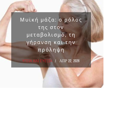
Μυϊκή μάζα: ο ρόλος
Επικ
της στον
ουσ
μεταβολισμό, τη
στα 
γήρανση και την
πρόληψη
ΥΓΕΙΑ Κ
ΥΓΕΙΑ ΚΑΙ ΕΥΕΞΙΑ
ΑΠΡ 22, 2026