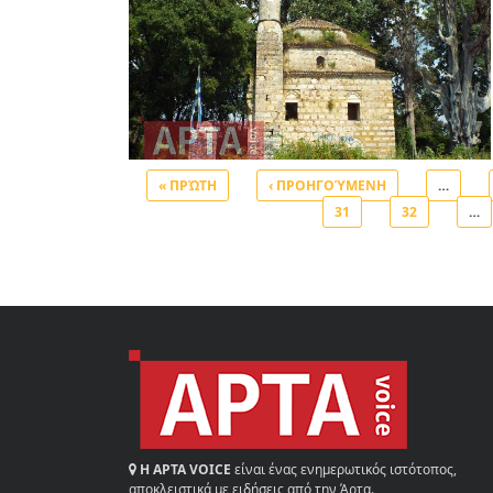
« ΠΡΏΤΗ
‹ ΠΡΟΗΓΟΎΜΕΝΗ
…
31
32
…
Σελίδες
Η ΑΡΤΑ VOICE
είναι ένας ενημερωτικός ιστότοπος,
αποκλειστικά με ειδήσεις από την Άρτα.