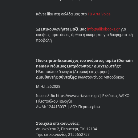
Κάντε like στη σελίδα μας στο
FB Arta Voice
Επικοινωνήστε μαζί μας
info@alikobooks.gr
για
σκέψεις, προτάσεις, άρθρα ή ακόμη και για διαφημιστική
προβολή
Ιδιοκτησία-Δικαιούχος του ονόματος τομέα (Domain
name)/ Νόμιμος Εκπρόσωπος / Διαχειριστής/:
Ηλιοπούλου Γεωργία (Ατομική επιχείρηση)
Διευθυντής σύνταξης:
Κωνσταντίνος Μπορδόκας
Μ.Η.Τ. 262028
Ιστοσελίδα https://www.artavoice.gr/| Εκδόσεις ΑΛΙΚΟ
Ηλιοπούλου Γεωργία
ΑΦΜ: 124413037 | ΔΟΥ Περιστερίου
Στοιχεία επικοινωνίας:
Δημοκρίτου 2, Περιστέρι, ΤΚ: 12134
Τηλ. επικοινωνίας 2155652757