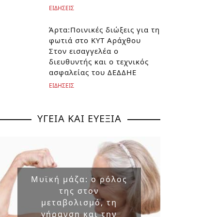
ΕΙΔΗΣΕΙΣ
Άρτα:Ποινικές διώξεις για τη
φωτιά στο ΚΥΤ Αράχθου
Στον εισαγγελέα ο
διευθυντής και ο τεχνικός
ασφαλείας του ΔΕΔΔΗΕ
ΕΙΔΗΣΕΙΣ
ΥΓΕΙΑ ΚΑΙ ΕΥΕΞΙΑ
Μυϊκή μάζα: ο ρόλος
Επικ
της στον
ουσ
μεταβολισμό, τη
στα 
γήρανση και την