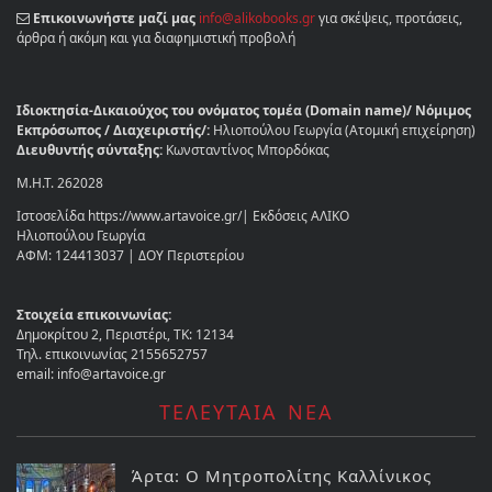
Επικοινωνήστε μαζί μας
info@alikobooks.gr
για σκέψεις, προτάσεις,
άρθρα ή ακόμη και για διαφημιστική προβολή
Ιδιοκτησία-Δικαιούχος του ονόματος τομέα (Domain name)/ Νόμιμος
Εκπρόσωπος / Διαχειριστής/:
Ηλιοπούλου Γεωργία (Ατομική επιχείρηση)
Διευθυντής σύνταξης:
Κωνσταντίνος Μπορδόκας
Μ.Η.Τ. 262028
Ιστοσελίδα https://www.artavoice.gr/| Εκδόσεις ΑΛΙΚΟ
Ηλιοπούλου Γεωργία
ΑΦΜ: 124413037 | ΔΟΥ Περιστερίου
Στοιχεία επικοινωνίας:
Δημοκρίτου 2, Περιστέρι, ΤΚ: 12134
Τηλ. επικοινωνίας 2155652757
email: info@artavoice.gr
ΤΕΛΕΥΤΑΙΑ ΝΕΑ
Άρτα: Ο Μητροπολίτης Καλλίνικος