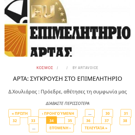
ΚΟΣΜΟΣ
BY
ARTAVOICE
ΑΡΤΑ: ΣΥΓΚΡΟΥΣΗ ΣΤΟ ΕΠΙΜΕΛΗΤΗΡΙΟ
Δ.Χουλιάρας : Πρόεδρε, αθέτησες τη συμφωνία μας
ΔΙΑΒΑΣΤΕ ΠΕΡΙΣΣΟΤΕΡΑ
« ΠΡΏΤΗ
‹ ΠΡΟΗΓΟΎΜΕΝΗ
…
30
31
32
33
34
35
36
37
38
Σελίδες
…
ΕΠΌΜΕΝΗ ›
ΤΕΛΕΥΤΑΊΑ »