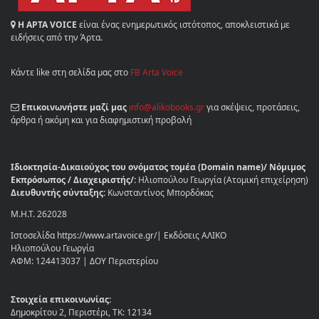
Η ΑΡΤΑ VOICE
είναι ένας ενημερωτικός ιστότοπος, αποκλειστικά με
ειδήσεις από την Άρτα.
Κάντε like στη σελίδα μας στο
FB Arta Voice
Επικοινωνήστε μαζί μας
info@alikobooks.gr
για σκέψεις, προτάσεις,
άρθρα ή ακόμη και για διαφημιστική προβολή
Ιδιοκτησία-Δικαιούχος του ονόματος τομέα (Domain name)/ Νόμιμος
Εκπρόσωπος / Διαχειριστής/:
Ηλιοπούλου Γεωργία (Ατομική επιχείρηση)
Διευθυντής σύνταξης:
Κωνσταντίνος Μπορδόκας
Μ.Η.Τ. 262028
Ιστοσελίδα https://www.artavoice.gr/| Εκδόσεις ΑΛΙΚΟ
Ηλιοπούλου Γεωργία
ΑΦΜ: 124413037 | ΔΟΥ Περιστερίου
Στοιχεία επικοινωνίας:
Δημοκρίτου 2, Περιστέρι, ΤΚ: 12134