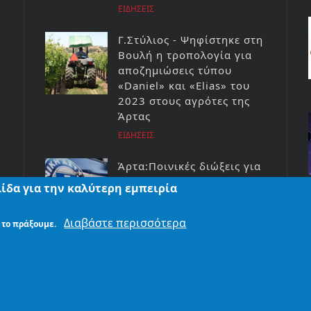
ΕΙΔΗΣΕΙΣ
Γ.Στύλιος - Ψηφίστηκε στη
Βουλή η τροπολογία για
αποζημιώσεις τύπου
«Daniel» και «Elias» του
2023 στους αγρότες της
Άρτας
ΕΙΔΗΣΕΙΣ
Άρτα:Ποινικές διώξεις για
τη φωτιά στο ΚΥΤ Αράχθου
ίδα για την καλύτερη εμπειρία
Στον εισαγγελέα ο
διευθυντής και ο τεχνικός
Διαβάστε περισσότερα
 το πράξουμε.
ασφαλείας του ΔΕΔΔΗΕ
ΕΙΔΗΣΕΙΣ
Η ΑΠΟΡΡΗΤΟΥ
© Copyr