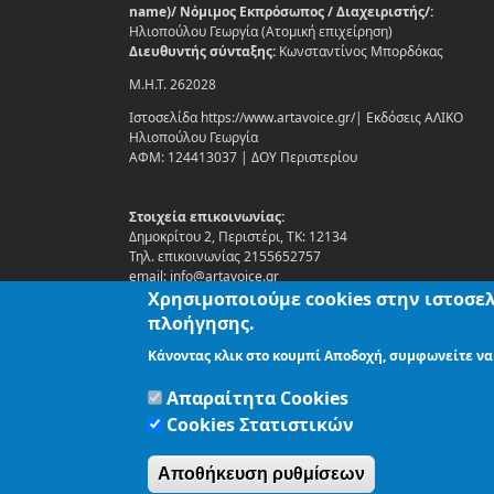
name)/ Νόμιμος Εκπρόσωπος / Διαχειριστής/:
Ηλιοπούλου Γεωργία (Ατομική επιχείρηση)
Διευθυντής σύνταξης:
Κωνσταντίνος Μπορδόκας
Μ.Η.Τ. 262028
Ιστοσελίδα https://www.artavoice.gr/| Εκδόσεις ΑΛΙΚΟ
Ηλιοπούλου Γεωργία
ΑΦΜ: 124413037 | ΔΟΥ Περιστερίου
Στοιχεία επικοινωνίας:
Δημοκρίτου 2, Περιστέρι, ΤΚ: 12134
Τηλ. επικοινωνίας 2155652757
email: info@artavoice.gr
Χρησιμοποιούμε cookies στην ιστοσελ
πλοήγησης.
Κάνοντας κλικ στο κουμπί Αποδοχή, συμφωνείτε να
Απαραίτητα Cookies
Cookies Στατιστικών
Αποθήκευση ρυθμίσεων
ΑΡΧΙΚΗ
ΤΑΥΤΟΤΗΤΑ
ΟΡΟΙ ΧΡΗΣΗΣ
ΠΟΛΙΤΙΚ