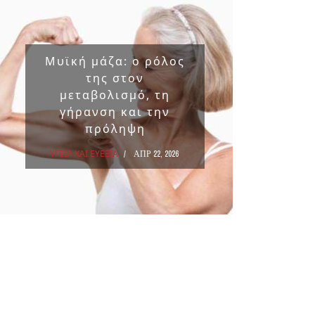
Μυϊκή μάζα: ο ρόλος
Επικ
της στον
ουσ
μεταβολισμό, τη
στα 
γήρανση και την
πρόληψη
ΥΓΕΙΑ Κ
ΥΓΕΙΑ ΚΑΙ ΕΥΕΞΙΑ
ΑΠΡ 22, 2026