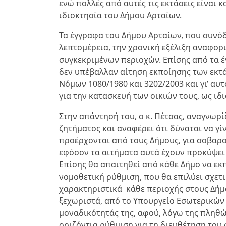
ενώ πολλές από αυτές τις εκτάσεις είναι 
ιδιοκτησία του Δήμου Αρταίων.
Τα έγγραφα του Δήμου Αρταίων, που συνό
λεπτομέρεια, την χρονική εξέλιξη αναφορ
συγκεκριμένων περιοχών. Επίσης από τα έ
δεν υπέβαλλαν αίτηση εκποίησης των εκτ
Νόμων 1080/1980 και 3202/2003 και γι’ αυ
για την κατασκευή των οικιών τους, ως ιδ
Στην απάντησή του, ο κ. Πέτσας, αναγνωρ
ζητήματος και αναφέρει ότι δύναται να γί
προέρχονται από τους Δήμους, για σοβαρ
εφόσον τα αιτήματα αυτά έχουν προκύψει
Επίσης θα απαιτηθεί από κάθε Δήμο να ε
νομοθετική ρύθμιση, που θα επιλύει σχετι
χαρακτηριστικά κάθε περιοχής στους Δήμ
ξεχωριστά, από το Υπουργείο Εσωτερικών 
μοναδικότητάς της, αφού, λόγω της πληθ
οριζόντια ρύθμιση για τη διευθέτηση του