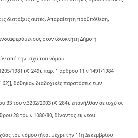
τις διατάξεις αυτές. Απαραίτητη προϋπόθεση,
ενδιαφερόμενους στον ιδιοκτήτη Δήμο ή
ών από την ισχύ του νόμου.
05/1981 (Α ́ 249), παρ. 1 άρθρου 11 ν.1491/1984
Α ́ 62)], δόθηκαν διαδοχικές παρατάσεις των
 33 του ν.3202/2003 (Α ́ 284), επανήλθαν σε ισχύ οι
ρου 28 του ν.1080/80, δίνοντας εκ νέου
χύος του νόμου (ήτοι μέχρι την 11η Δεκεμβρίου