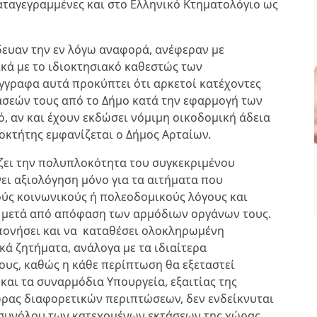
καταγεγραμμένες και στο Ελληνικό Κτηματολόγιο ως
δευαν την εν λόγω αναφορά, ανέφεραν με
ικά με το ιδιοκτησιακό καθεστώς των
ΟΛΑ ΟΣΑ ΠΡΕΠΕΙ ΝΑ
γγραφα αυτά προκύπτει ότι αρκετοί κατέχοντες
ΞΕΡΕΤΕ ΓΙΑ ΤΗ
άσεών τους από το Δήμο κατά την εφαρμογή των
ΒΕΡΒΕΡΙΝΗ
τό, αν και έχουν εκδώσει νόμιμη οικοδομική άδεια
ιοκτήτης εμφανίζεται ο Δήμος Αρταίων.
ΥΓΕΙΑ ΚΑΙ ΕΥΕΞΙΑ
ΑΠΡ 29, 2024
ίζει την πολυπλοκότητα του συγκεκριμένου
νει αξιολόγηση μόνο για τα αιτήματα που
ούς κοινωνικούς ή πολεοδομικούς λόγους και
 μετά από απόφαση των αρμόδιων οργάνων τους.
κπονήσει και να καταθέσει ολοκληρωμένη
κά ζητήματα, ανάλογα με τα ιδιαίτερα
ους, καθώς η κάθε περίπτωση θα εξεταστεί
και τα συναρμόδια Υπουργεία, εξαιτίας της
ώρας διαφορετικών περιπτώσεων, δεν ενδείκνυται
 συνόλου των κατεχομένων εκτάσεων της χώρας.