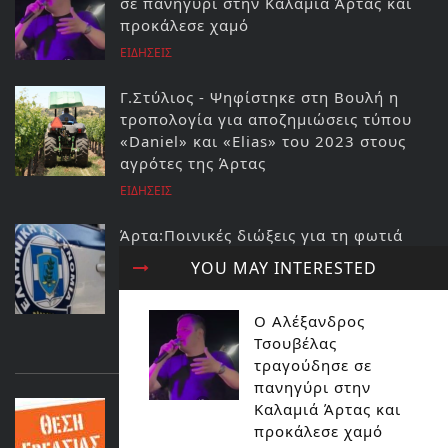
σε πανηγύρι στην Καλαμιά Άρτας και
προκάλεσε χαμό
ΕΙΔΗΣΕΙΣ
Γ.Στύλιος - Ψηφίστηκε στη Βουλή η
τροπολογία για αποζημιώσεις τύπου
«Daniel» και «Elias» του 2023 στους
αγρότες της Άρτας
ΕΙΔΗΣΕΙΣ
Άρτα:Ποινικές διώξεις για τη φωτιά
στο ΚΥΤ Αράχθου Στον εισαγγελέα ο
YOU MAY INTERESTED
διευθυντής και ο τεχνικός ασφαλείας
του ΔΕΔΔΗΕ
Ο Αλέξανδρος
ΕΙΔΗΣΕΙΣ
Τσουβέλας
ΔΙΑΒΑΣΤΕ ΕΠΙΣΗΣ...
τραγούδησε σε
πανηγύρι στην
Δημοσίευση Αγγελίας για θέση
Καλαμιά Άρτας και
εργασίας στο Νοσοκομείο της Άρτας
προκάλεσε χαμό