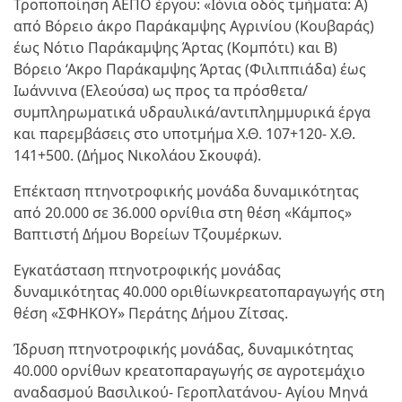
Τροποποίηση ΑΕΠΟ έργου: «Ιόνια οδός τμήματα: Α)
από Βόρειο άκρο Παράκαμψης Αγρινίου (Κουβαράς)
έως Νότιο Παράκαμψης Άρτας (Κομπότι) και Β)
Βόρειο ‘Ακρο Παράκαμψης Άρτας (Φιλιππιάδα) έως
Ιωάννινα (Ελεούσα) ως προς τα πρόσθετα/
συμπληρωματικά υδραυλικά/αντιπλημμυρικά έργα
και παρεμβάσεις στο υποτμήμα Χ.Θ. 107+120- Χ.Θ.
141+500. (Δήμος Νικολάου Σκουφά).
Επέκταση πτηνοτροφικής μονάδα δυναμικότητας
από 20.000 σε 36.000 ορνίθια στη θέση «Κάμπος»
Βαπτιστή Δήμου Βορείων Τζουμέρκων.
Εγκατάσταση πτηνοτροφικής μονάδας
δυναμικότητας 40.000 οριθίωνκρεατοπαραγωγής στη
θέση «ΣΦΗΚΟΥ» Περάτης Δήμου Ζίτσας.
Ίδρυση πτηνοτροφικής μονάδας, δυναμικότητας
40.000 ορνίθων κρεατοπαραγωγής σε αγροτεμάχιο
αναδασμού Βασιλικού- Γεροπλατάνου- Αγίου Μηνά