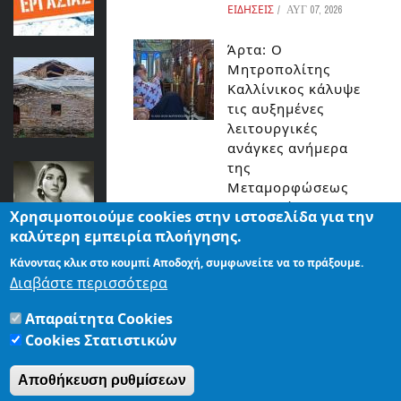
ΚΟΣΜΟΣ
ΕΙΔΗΣΕΙΣ
ΑΥΓ 07, 2026
Άρτα: Ο
Έπεσε η σκεπή στο αρχονταρίκι στο
Μητροπολίτης
Μοναστήρι του Αγίου Γεωργίου στο
Καλλίνικος κάλυψε
Βουργαρέλι.
τις αυξημένες
λειτουργικές
ΕΙΔΗΣΕΙΣ
ανάγκες ανήμερα
της
Η ΜΑΡΙΑ ΚΑΛΛΑΣ ΣΤΟ…ΓΕΦΥΡΙ ΤΗΣ
Μεταμορφώσεως
ΆΡΤΑΣ!
του Σωτήρος
Χρησιμοποιούμε cookies στην ιστοσελίδα για την
ΕΙΔΗΣΕΙΣ
ΕΙΔΗΣΕΙΣ
ΑΥΓ 07, 2026
καλύτερη εμπειρία πλοήγησης.
Κάνοντας κλικ στο κουμπί Αποδοχή, συμφωνείτε να το πράξουμε.
Άρτα:Ποινικές
Η ΔΟΞΟΛΟΓΙΑ ΣΤΟΝ ΆΓΙΟ ΔΗΜΗΤΡΙΟ
Διαβάστε περισσότερα
διώξεις για τη
ΚΑΙ ΕΙΚΟΝΕΣ ΑΠΟ ΤΗΝ ΠΑΡΕΛΑΣΗ
φωτιά στο ΚΥΤ
Απαραίτητα Cookies
ΕΙΔΗΣΕΙΣ
Αράχθου Στον
Cookies Στατιστικών
εισαγγελέα ο
διευθυντής και ο
Αποθήκευση ρυθμίσεων
τεχνικός ασφαλείας