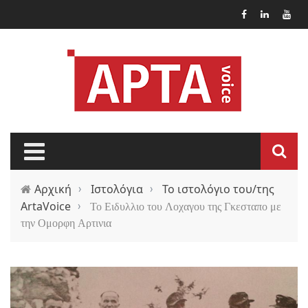
Παράκαμψη προς το κυρίως περιεχόμενο
Αρχική
›
Ιστολόγια
›
Το ιστολόγιο του/της
ArtaVoice
›
Το Ειδυλλιο του Λοχαγου της Γκεσταπο με
την Ομορφη Αρτινια