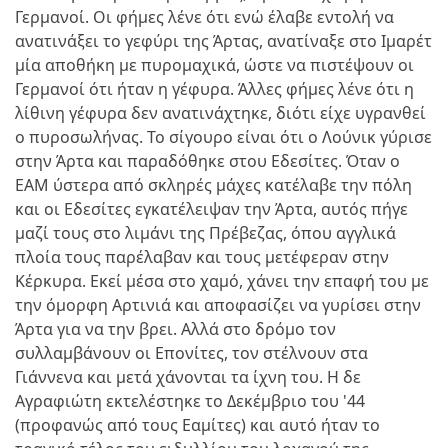
Γερμανοί. Οι φήμες λένε ότι ενώ έλαβε εντολή να
ανατινάξει το γεφύρι της Άρτας, ανατίναξε στο Ιμαρέτ
μία αποθήκη με πυρομαχικά, ώστε να πιστέψουν οι
Γερμανοί ότι ήταν η γέφυρα. Άλλες φήμες λένε ότι η
λίθινη γέφυρα δεν ανατινάχτηκε, διότι είχε υγρανθεί
ο πυροσωλήνας. Το σίγουρο είναι ότι ο Λούνικ γύρισε
στην Άρτα και παραδόθηκε στου Εδεσίτες. Όταν ο
ΕΑΜ ύστερα από σκληρές μάχες κατέλαβε την πόλη
και οι Εδεσίτες εγκατέλειψαν την Άρτα, αυτός πήγε
μαζί τους στο λιμάνι της Πρέβεζας, όπου αγγλικά
πλοία τους παρέλαβαν και τους μετέφεραν στην
Κέρκυρα. Εκεί μέσα στο χαμό, χάνει την επαφή του με
την όμορφη Αρτινιά και αποφασίζει να γυρίσει στην
Άρτα για να την βρει. Αλλά στο δρόμο τον
συλλαμβάνουν οι Επονίτες, τον στέλνουν στα
Γιάννενα και μετά χάνονται τα ίχνη του. Η δε
Αγραφιώτη εκτελέστηκε το Δεκέμβριο του '44
(προφανώς από τους Εαμίτες) και αυτό ήταν το