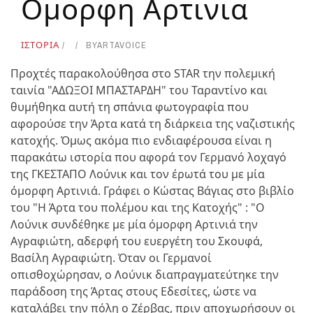
Ομορφη Αρτινια
ΙΣΤΟΡΙΑ
BY
ARTAVOICE
Προχτές παρακολούθησα στο STAR την πολεμική
ταινία "ΑΔΩΞΟΙ ΜΠΑΣΤΑΡΔΗ" του Ταραντίνο και
θυμήθηκα αυτή τη σπάνια φωτογραφία που
αφορούσε την Άρτα κατά τη διάρκεια της ναζιστικής
κατοχής. Όμως ακόμα πιο ενδιαφέρουσα είναι η
παρακάτω ιστορία που αφορά τον Γερμανό λοχαγό
της ΓΚΕΣΤΑΠΟ Λούνικ και τον έρωτά του με μία
όμορφη Αρτινιά. Γράφει ο Κώστας Βάγιας στο βιβλίο
του "Η Άρτα του πολέμου και της Κατοχής" : "Ο
Λούνικ συνδέθηκε με μία όμορφη Αρτινιά την
Αγραφιώτη, αδερφή του ευεργέτη του Σκουφά,
Βασίλη Αγραφιώτη. Όταν οι Γερμανοί
οπισθοχώρησαν, ο Λούνικ διαπραγματεύτηκε την
παράδοση της Άρτας στους Εδεσίτες, ώστε να
καταλάβει την πόλη ο Ζέρβας, πριν αποχωρήσουν οι